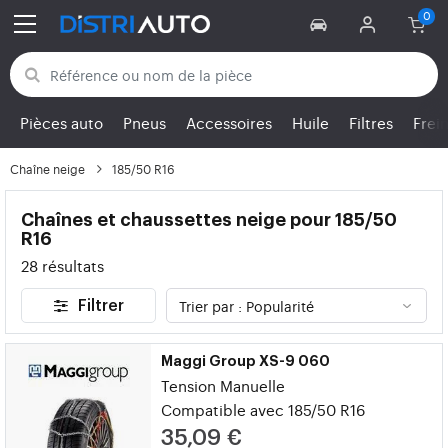
Retour aux catégories
Pièces auto
Pneus
Accessoires
Huile
Filtres
Frei
Chaîne neige
185/50 R16
Chaînes et chaussettes neige pour 185/50
R16
28 résultats
Filtrer
Maggi Group XS-9 060
Tension Manuelle
Compatible avec 185/50 R16
35,09 €