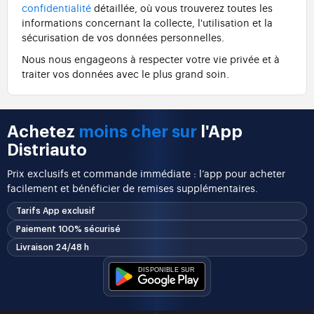
confidentialité
détaillée, où vous trouverez toutes les
informations concernant la collecte, l'utilisation et la
sécurisation de vos données personnelles.
Nous nous engageons à respecter votre vie privée et à
traiter vos données avec le plus grand soin.
Achetez
moins cher sur
l'App
Distriauto
Prix exclusifs et commande immédiate : l’app pour acheter
facilement et bénéficier de remises supplémentaires.
Tarifs App exclusif
Paiement 100% sécurisé
Livraison 24/48 h