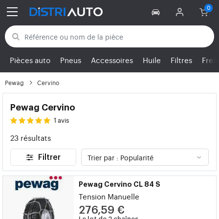
Retour aux catégories
Pièces auto
Pneus
Accessoires
Huile
Filtres
Frei
Pewag
Cervino
Pewag Cervino
1 avis
23 résultats
Filtrer
Pewag Cervino CL 84 S
Tension Manuelle
276,59 €
Le lot de 2 chaînes