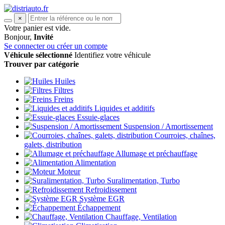
×
Votre panier est vide.
Bonjour,
Invité
Se connecter ou créer un compte
Véhicule sélectionné
Identifiez votre véhicule
Trouver par catégorie
Huiles
Filtres
Freins
Liquides et additifs
Essuie-glaces
Suspension / Amortissement
Courroies, chaînes,
galets, distribution
Allumage et préchauffage
Alimentation
Moteur
Suralimentation, Turbo
Refroidissement
Système EGR
Échappement
Chauffage, Ventilation