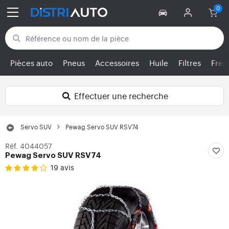
Retour aux catégories
Pièces auto
Pneus
Accessoires
Huile
Filtres
Frei
Effectuer une recherche
Servo SUV
Pewag Servo SUV RSV74
Réf. 4044057
Pewag Servo SUV RSV74
19 avis