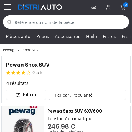
Retour aux catégories
Pièces auto
Pneus
Accessoires
Huile
Filtres
Frei
Pewag
Snox SUV
Pewag Snox SUV
6 avis
4 résultats
Filtrer
Pewag Snox SUV SXV600
Tension Automatique
246,98 €
Le lot de 2 chaînes