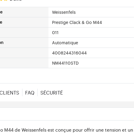
Weissenfels
ue
Prestige Clack & Go M44
e
011
Automatique
on
4008244316044
NM44110STD
 CLIENTS
FAQ
SÉCURITÉ
o M44 de Weissenfels est conçue pour offrir une tension et u