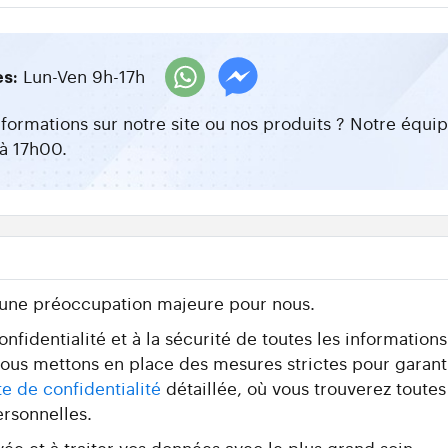
Lun-Ven 9h-17h
es:
nformations sur notre site ou nos produits ? Notre équ
à 17h00.
 une préoccupation majeure pour nous.
fidentialité et à la sécurité de toutes les information
 nous mettons en place des mesures strictes pour garant
te de confidentialité
détaillée, où vous trouverez toutes
ersonnelles.
ée et à traiter vos données avec le plus grand soin.