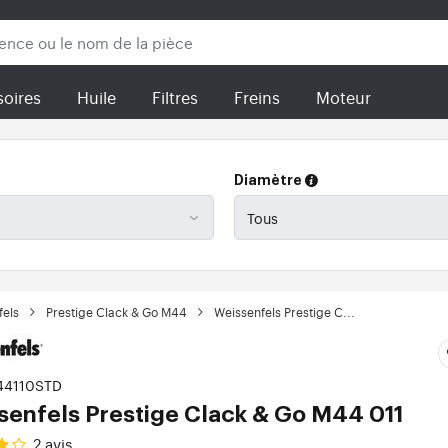
oires
Huile
Filtres
Freins
Moteur
Diamètre
fels
Prestige Clack & Go M44
Weissenfels Prestige C...
44110STD
senfels Prestige Clack & Go M44 011
2
avis