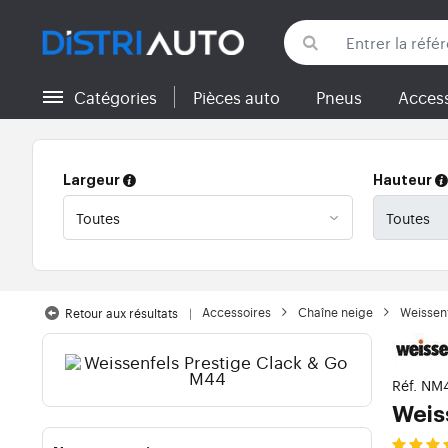
Catégories
Pièces auto
Pneus
Access
Retour aux catégories
Largeur
Hauteur
Accessoires
Chaîne neige
Weissen
Retour aux résultats
Réf. NM
Weis