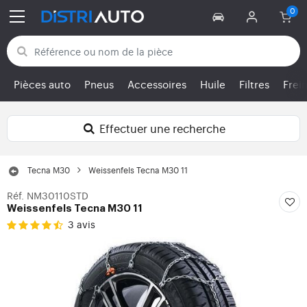
Retour aux catégories
Pièces auto
Pneus
Accessoires
Huile
Filtres
Frei
Effectuer une recherche
Tecna M30
Weissenfels Tecna M30 11
Réf. NM30110STD
Weissenfels Tecna M30 11
3 avis