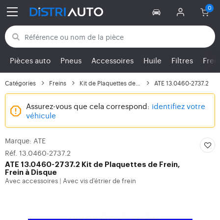
Retour aux catégories
Pièces auto
Pneus
Accessoires
Huile
Filtres
Frei
Catégories
Freins
Kit de Plaquettes de F...
ATE 13.0460-2737.2
Assurez-vous que cela correspond:
identifiez votre
véhicule
Marque: ATE
Réf. 13.0460-2737.2
ATE
13.0460-2737.2 Kit de Plaquettes de Frein,
Frein à Disque
Avec accessoires
Avec vis d'étrier de frein
|