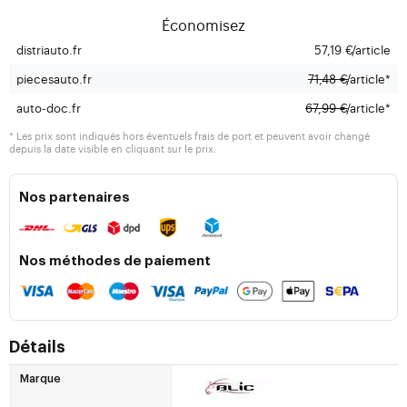
Économisez
distriauto.fr
57,19 €
/article
piecesauto.fr
71,48 €
/article*
auto-doc.fr
67,99 €
/article*
* Les prix sont indiqués hors éventuels frais de port et peuvent avoir changé
depuis la date visible en cliquant sur le prix.
Nos partenaires
Nos méthodes de paiement
Détails
Marque