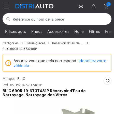
Retour aux catégories
Pièces auto
Pneus
Accessoires
Huile
Filtres
Frei
Catégories
Essuie-glaces
Réservoir d'Eau de Net...
BLIC 6905-19-6737481P
Assurez-vous que cela correspond:
identifiez votre
véhicule
Marque: BLIC
Réf. 6905-19-6737481P
BLIC
6905-19-6737481P Réservoir d'Eau de
Nettoyage, Nettoyage des Vitres