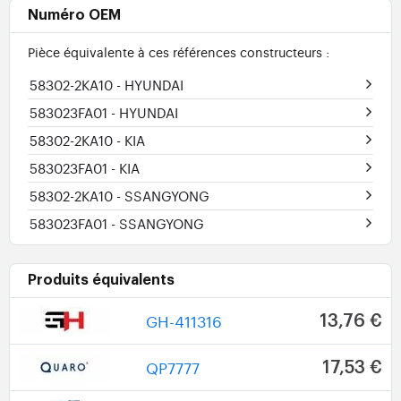
Numéro OEM
Pièce équivalente à ces références constructeurs :
58302-2KA10
- HYUNDAI
583023FA01
- HYUNDAI
58302-2KA10
- KIA
583023FA01
- KIA
58302-2KA10
- SSANGYONG
583023FA01
- SSANGYONG
Produits équivalents
GH-411316
13,76 €
QP7777
17,53 €