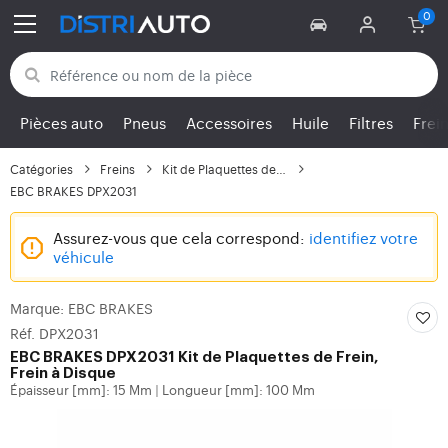
Retour aux catégories
Pièces auto
Pneus
Accessoires
Huile
Filtres
Frei
Catégories
Freins
Kit de Plaquettes de F...
EBC BRAKES DPX2031
Assurez-vous que cela correspond:
identifiez votre
véhicule
Marque: EBC BRAKES
Réf. DPX2031
EBC BRAKES
DPX2031 Kit de Plaquettes de Frein,
Frein à Disque
Épaisseur [mm]: 15 Mm
Longueur [mm]: 100 Mm
|