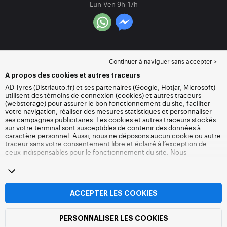
Lun-Ven 9h-17h
Continuer à naviguer sans accepter >
À propos des cookies et autres traceurs
AD Tyres (Distriauto.fr) et ses partenaires (Google, Hotjar, Microsoft)
utilisent des témoins de connexion (cookies) et autres traceurs
(webstorage) pour assurer le bon fonctionnement du site, faciliter
votre navigation, réaliser des mesures statistiques et personnaliser
ses campagnes publicitaires. Les cookies et autres traceurs stockés
sur votre terminal sont susceptibles de contenir des données à
caractère personnel. Aussi, nous ne déposons aucun cookie ou autre
traceur sans votre consentement libre et éclairé à l’exception de
ceux indispensables pour le fonctionnement du site. Nous
conservons votre choix pendant 6 mois. Vous pouvez retirer votre
consentement à tout moment en vous rendant sur la
page cookies et
autres traceurs
. Vous pouvez choisir de continuer à naviguer sans
accepter le dépôt de cookies ou autres traceurs. Le refus ne fait pas
obstacle à l’accès aux services Distriauto.fr. Pour plus d’informations,
ACCEPTER LES COOKIES
nous vous invitons à consulter
la page cookies et autres traceurs
.
PERSONNALISER LES COOKIES