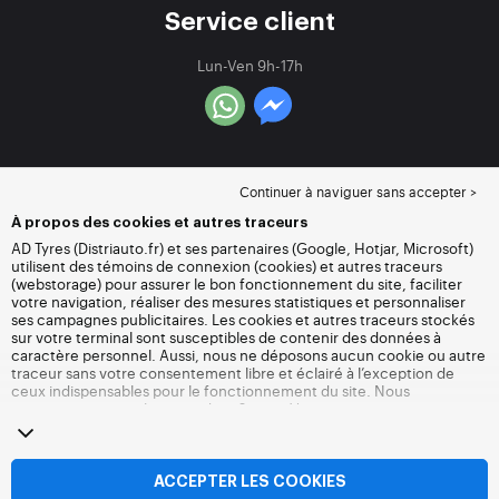
Service client
Lun-Ven 9h-17h
Continuer à naviguer sans accepter >
À propos des cookies et autres traceurs
AD Tyres (Distriauto.fr) et ses partenaires (Google, Hotjar, Microsoft)
utilisent des témoins de connexion (cookies) et autres traceurs
(webstorage) pour assurer le bon fonctionnement du site, faciliter
votre navigation, réaliser des mesures statistiques et personnaliser
ses campagnes publicitaires. Les cookies et autres traceurs stockés
sur votre terminal sont susceptibles de contenir des données à
caractère personnel. Aussi, nous ne déposons aucun cookie ou autre
traceur sans votre consentement libre et éclairé à l’exception de
ceux indispensables pour le fonctionnement du site. Nous
conservons votre choix pendant 6 mois. Vous pouvez retirer votre
consentement à tout moment en vous rendant sur la
page cookies et
autres traceurs
. Vous pouvez choisir de continuer à naviguer sans
accepter le dépôt de cookies ou autres traceurs. Le refus ne fait pas
obstacle à l’accès aux services Distriauto.fr. Pour plus d’informations,
ACCEPTER LES COOKIES
nous vous invitons à consulter
la page cookies et autres traceurs
.