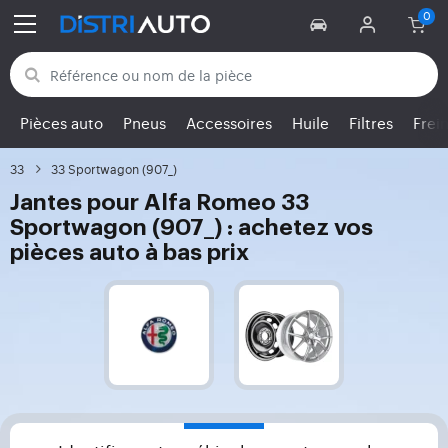
Retour aux catégories
Pièces auto
Pneus
Accessoires
Huile
Filtres
Frei
33
33 Sportwagon (907_)
Jantes pour Alfa Romeo 33
Sportwagon (907_) : achetez vos
pièces auto à bas prix