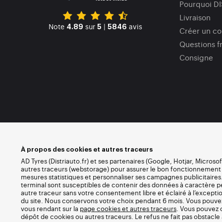
Pourquoi D
Livraison
Note
sur
|
avis
4.89
5
5846
Créer un c
Questions f
Consigne
À propos des cookies et autres traceurs
AD Tyres (Distriauto.fr) et ses partenaires (Google, Hotjar, Microso
autres traceurs (webstorage) pour assurer le bon fonctionnement du 
mesures statistiques et personnaliser ses campagnes publicitaires.
terminal sont susceptibles de contenir des données à caractère 
autre traceur sans votre consentement libre et éclairé à l’except
du site. Nous conservons votre choix pendant 6 mois. Vous pouv
vous rendant sur la
page cookies et autres traceurs
. Vous pouvez 
dépôt de cookies ou autres traceurs. Le refus ne fait pas obstacle à