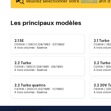
Veuillez sélectionner votre
véhicule
afin d'
Les principaux modèles
2.1 5E
2.1 Turbo
(100KW / 136CV) (08/1983 - 07/1984)
(134KW / 182
A trois volumes - Essence
A trois volum
2.2 Turbo
2.2 Turbo
(121KW / 165CV) (08/1985 - 09/1991)
(121KW / 165
A trois volumes - Essence
A trois volum
2.2 Turbo quattro
2.2 20V T
(147KW / 200CV) (02/1988 - 11/1990)
(162KW / 220
A trois volumes - Essence
A trois volum