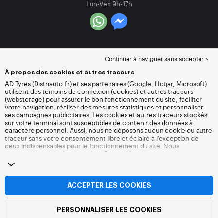
Lun-Ven 9h-17h
Continuer à naviguer sans accepter >
À propos des cookies et autres traceurs
AD Tyres (Distriauto.fr) et ses partenaires (Google, Hotjar, Microsoft)
utilisent des témoins de connexion (cookies) et autres traceurs
(webstorage) pour assurer le bon fonctionnement du site, faciliter
votre navigation, réaliser des mesures statistiques et personnaliser
ses campagnes publicitaires. Les cookies et autres traceurs stockés
sur votre terminal sont susceptibles de contenir des données à
caractère personnel. Aussi, nous ne déposons aucun cookie ou autre
traceur sans votre consentement libre et éclairé à l’exception de
ceux indispensables pour le fonctionnement du site. Nous
conservons votre choix pendant 6 mois. Vous pouvez retirer votre
consentement à tout moment en vous rendant sur la
page cookies et
autres traceurs
. Vous pouvez choisir de continuer à naviguer sans
accepter le dépôt de cookies ou autres traceurs. Le refus ne fait pas
obstacle à l’accès aux services Distriauto.fr. Pour plus d’informations,
ACCEPTER LES COOKIES
nous vous invitons à consulter
la page cookies et autres traceurs
.
PERSONNALISER LES COOKIES