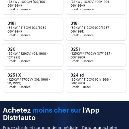
(73KW / 100CV) (09/1991 -
(75KW / 102CV) (09/1991 -
06/1994)
06/1994)
Break - Essence
Break - Essence
318 i
318 i
(83KW / 113CV) (04/1989 -
(85KW / 115CV) (09/1987 -
06/1994)
06/1991)
Break - Essence
Break - Essence
320 i
325 i
(95KW / 129CV) (01/1988 -
(125KW / 170CV) (07/1987 -
12/1991)
03/1993)
Break - Essence
Break - Essence
325 i X
324 td
(125KW / 170CV) (06/1988 -
(85KW / 115CV) (01/1988 -
10/1993)
06/1993)
Break - Essence
Break - Diesel
Achetez
moins cher sur
l'App
Distriauto
Prix exclusifs et commande immédiate : l’app pour acheter