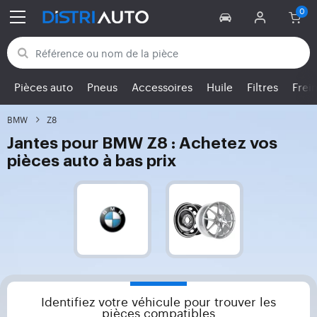
Retour aux catégories
Pièces auto
Pneus
Accessoires
Huile
Filtres
Frei
BMW
Z8
Jantes pour BMW Z8 : Achetez vos
pièces auto à bas prix
Identifiez votre véhicule pour trouver les
pièces compatibles