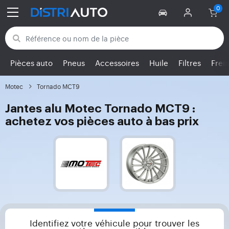
Retour aux catégories
Pièces auto
Pneus
Accessoires
Huile
Filtres
Frei
Motec
Tornado MCT9
Jantes alu Motec Tornado MCT9 :
achetez vos pièces auto à bas prix
Identifiez votre véhicule pour trouver les