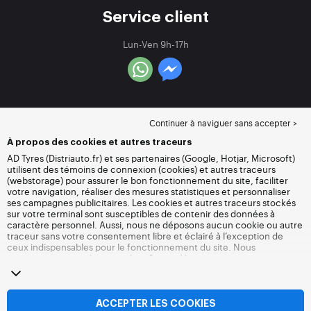
Service client
Lun-Ven 9h-17h
Continuer à naviguer sans accepter >
À propos des cookies et autres traceurs
AD Tyres (Distriauto.fr) et ses partenaires (Google, Hotjar, Microsoft)
utilisent des témoins de connexion (cookies) et autres traceurs
(webstorage) pour assurer le bon fonctionnement du site, faciliter
votre navigation, réaliser des mesures statistiques et personnaliser
ses campagnes publicitaires. Les cookies et autres traceurs stockés
sur votre terminal sont susceptibles de contenir des données à
caractère personnel. Aussi, nous ne déposons aucun cookie ou autre
traceur sans votre consentement libre et éclairé à l’exception de
ceux indispensables pour le fonctionnement du site. Nous
conservons votre choix pendant 6 mois. Vous pouvez retirer votre
consentement à tout moment en vous rendant sur la
page cookies et
autres traceurs
. Vous pouvez choisir de continuer à naviguer sans
accepter le dépôt de cookies ou autres traceurs. Le refus ne fait pas
obstacle à l’accès aux services Distriauto.fr. Pour plus d’informations,
ACCEPTER LES COOKIES