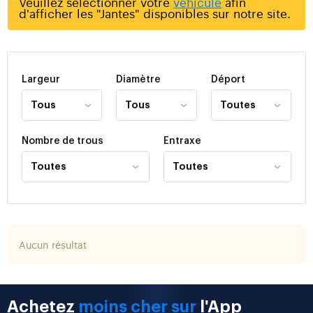
Veuillez sélectionner votre
véhicule
afin
d'afficher les "Jantes" disponibles sur notre site.
Largeur
Diamètre
Déport
Nombre de trous
Entraxe
Aucun résultat
Achetez
moins cher sur
l'App