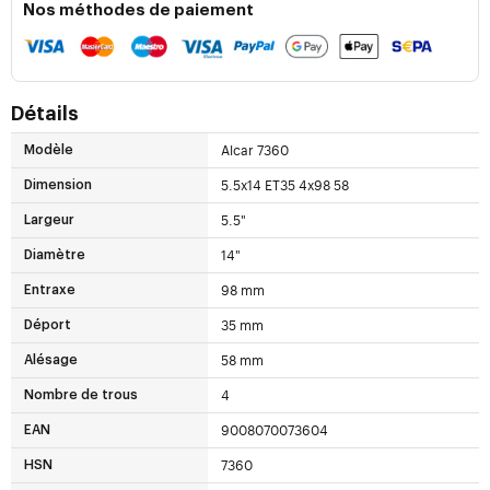
Nos méthodes de paiement
Détails
Alcar 7360
Modèle
5.5x14 ET35 4x98 58
Dimension
5.5"
Largeur
14"
Diamètre
98 mm
Entraxe
35 mm
Déport
58 mm
Alésage
4
Nombre de trous
9008070073604
EAN
7360
HSN