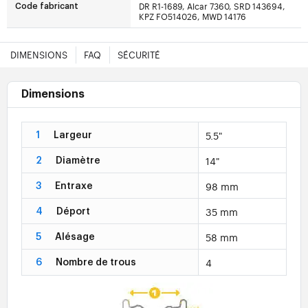
DR R1-1689, Alcar 7360, SRD 143694,
Code fabricant
KPZ FO514026, MWD 14176
DIMENSIONS
FAQ
SÉCURITÉ
Dimensions
5.5"
1
Largeur
14"
2
Diamètre
98 mm
3
Entraxe
35 mm
4
Déport
58 mm
5
Alésage
4
6
Nombre de trous