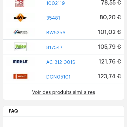
1002119
78,55 €
35481
80,20 €
BW5256
101,02 €
817547
105,79 €
AC 312 001S
121,76 €
DCN05101
123,74 €
Voir des produits similaires
FAQ