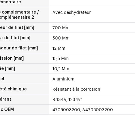
émentaire
Avec déshydrateur
e complémentaire /
complémentaire 2
700 Mm
ur de filet [mm]
500 Mm
r de filet [mm]
12 Mm
deur de filet [mm]
15,5 Mm
ission [mm]
10,2 Mm
ie [mm]
Aluminium
el
Résistant à la corrosion
iété chimique
R 134a, 1234yf
gérant
4705003200, A4705003200
ro OEM