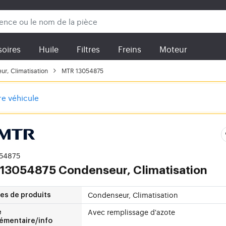
oires
Huile
Filtres
Freins
Moteur
r, Climatisation
MTR 13054875
tre véhicule
054875
13054875 Condenseur, Climatisation
Condenseur, Climatisation
es de produits
Avec remplissage d'azote
e
émentaire/info