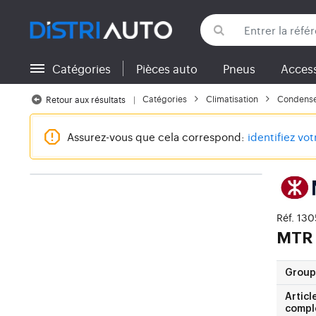
Catégories
Pièces auto
Pneus
Access
Retour aux catégories
Catégories
Climatisation
Condenseu
Retour aux résultats
Assurez-vous que cela correspond:
identifiez vo
Réf. 13
MTR
Group
Articl
compl