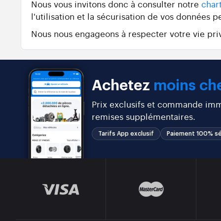
Nous vous invitons donc à consulter notre
char
l'utilisation et la sécurisation de vos données p
Nous nous engageons à respecter votre vie priv
Achetez
moins che
Prix exclusifs et commande immé
remises supplémentaires.
Tarifs App exclusif
Paiement 100% sé