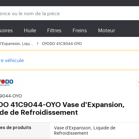
oires
Huile
Filtres
Freins
Moteur
'Expansion, Liqu...
OYODO 41C9044-OYO
tre véhicule
C9044-OYO
DO
41C9044-OYO Vase d'Expansion,
ide de Refroidissement
Vase d'Expansion, Liquide de
es de produits
Refroidissement