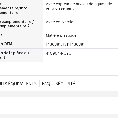
Avec capteur de niveau de liquide de
e
refroidissement
émentaire/info
émentaire
Avec couvercle
e complémentaire /
complémentaire 2
Matière plastique
el
1436381, 17111436381
ro OEM
41C9044-OYO
 de la pièce du
ant
ITS ÉQUIVALENTS
FAQ
SÉCURITÉ