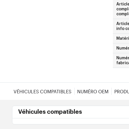
Articl
compl
compl
Articl
info 
Matéri
Numé
Numéro
fabric
VÉHICULES COMPATIBLES
NUMÉRO OEM
PRODU
Véhicules compatibles