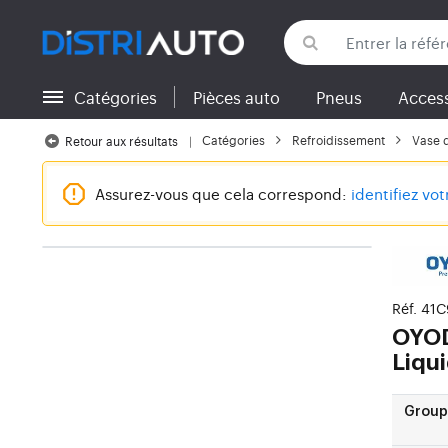
Catégories
Pièces auto
Pneus
Access
Retour aux catégories
Catégories
Refroidissement
Vase d
Retour aux résultats
Assurez-vous que cela correspond:
identifiez vo
Réf. 41
OYO
Liqu
Group