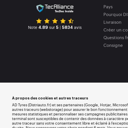
Pays
Pourquoi D
Livraison
Note
sur
|
avis
4.89
5
5834
Créer un c
Questions f
Consigne
À propos des cookies et autres traceurs
AD Tyres (Distriauto.fr) et ses partenaires (Google, Hotjar, Microso
autres traceurs (webstorage) pour assurer le bon fonctionnement du 
mesures statistiques et personnaliser ses campagnes publicitaires.
terminal sont susceptibles de contenir des données à caractère 
autre traceur sans votre consentement libre et éclairé à l’except
du site. Nous conservons votre choix pendant 6 mois. Vous pouv