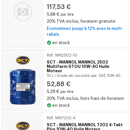
117,53 €
5,88 €
par litre
20% TVA inclus, livraison gratuite
Économisez jusqu'à 12% avec le multi-
rabais
en stock
Réf. MN2502-10
SCT - MANNOL
MANNOL 2502
Multifarm STOU 10W-40 Huile
Moteur
10 L
Grade de viscosité sae: SAE 10W-40
|
52,88 €
5,29 €
par litre
20% TVA inclus, hors
frais de livraison
en stock
Réf. MN7202-4
SCT - MANNOL
MANNOL 7202 4-Takt
Plus 10W-40 Huile Moteur