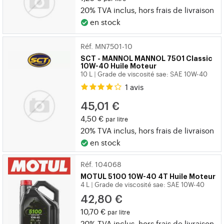
20% TVA inclus, hors
frais de livraison
en stock
Réf. MN7501-10
SCT - MANNOL
MANNOL 7501 Classic
10W-40 Huile Moteur
10 L
Grade de viscosité sae: SAE 10W-40
|
1 avis
45,01 €
4,50 €
par litre
20% TVA inclus, hors
frais de livraison
en stock
Réf. 104068
MOTUL
5100 10W-40 4T Huile Moteur
4 L
Grade de viscosité sae: SAE 10W-40
|
42,80 €
10,70 €
par litre
20% TVA inclus, hors
frais de livraison