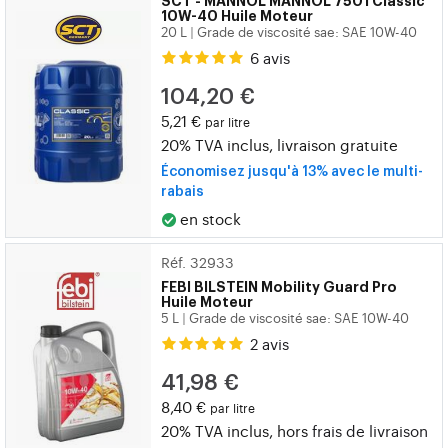
SCT - MANNOL
MANNOL 7501 Classic
10W-40 Huile Moteur
20 L
Grade de viscosité sae: SAE 10W-40
|
6 avis
104,20 €
5,21 €
par litre
20% TVA inclus, livraison gratuite
Économisez jusqu'à 13% avec le multi-
rabais
en stock
Réf. 32933
FEBI BILSTEIN
Mobility Guard Pro
Huile Moteur
5 L
Grade de viscosité sae: SAE 10W-40
|
2 avis
41,98 €
8,40 €
par litre
20% TVA inclus, hors
frais de livraison