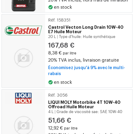
en stock
Réf. 15B351
Castrol
Vecton Long Drain 10W-40
E7 Huile Moteur
20 L
Type d'huile: Huile synthétique
|
167,68 €
8,38 €
par litre
20% TVA inclus, livraison gratuite
Économisez jusqu'à 9% avec le multi-
rabais
en stock
Réf. 3056
LIQUI MOLY
Motorbike 4T 10W-40
Offroad Huile Moteur
4 L
Grade de viscosité sae: SAE 10W-40
|
51,66 €
12,92 €
par litre