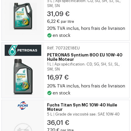
5 L
Api spécification: CD, SG, SH, SJ, SL,
|
SM, SN
31,09 €
6,22 €
par litre
20% TVA inclus, hors
frais de livraison
en stock
Réf. 70732E18EU
PETRONAS
Syntium 800 EU 10W-40
Huile Moteur
1 L
Api spécification: CD, SG, SH, SJ, SL,
|
SM, SN
16,97 €
20% TVA inclus, hors
frais de livraison
en stock
Fuchs
Titan Syn MC 10W-40 Huile
Moteur
5 L
Grade de viscosité sae: SAE 10W-40
|
36,01 €
7,20 €
par litre