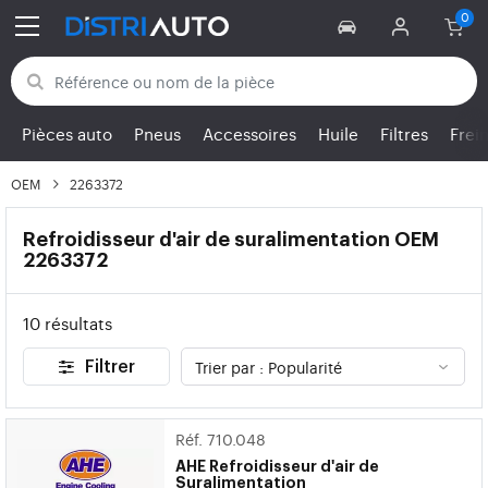
Retour aux catégories
Pièces auto
Pneus
Accessoires
Huile
Filtres
Frei
OEM
2263372
Refroidisseur d'air de suralimentation OEM
2263372
10 résultats
Filtrer
Réf. 710.048
AHE
Refroidisseur d'air de
Suralimentation