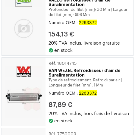
VALEO
Refroidisseur d'air de
Suralimentation
Profondeur de filet [mm]: 30 Mm
Largeur
|
de filet [mm]: 698 Mm
Numéro OEM :
2263372
154,13 €
20% TVA inclus, livraison gratuite
en stock
Réf. 18014745
VAN WEZEL
Refroidisseur d'air de
Suralimentation
Type de refroidissment: Refroidi par air
|
Longueur de filet [mm]: 1 Mm
Numéro OEM :
2263372
87,89 €
20% TVA inclus, hors
frais de livraison
en stock
Réf. 7750009