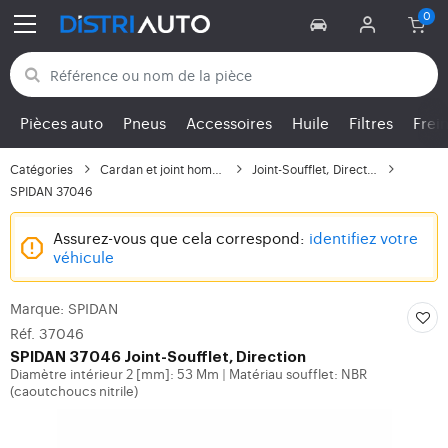
Retour aux catégories
Pièces auto
Pneus
Accessoires
Huile
Filtres
Frei
Catégories
Cardan et joint homoci...
Joint-Soufflet, Direction
SPIDAN 37046
Assurez-vous que cela correspond:
identifiez votre
véhicule
Marque: SPIDAN
Réf. 37046
SPIDAN
37046 Joint-Soufflet, Direction
Diamètre intérieur 2 [mm]: 53 Mm
Matériau soufflet: NBR
|
(caoutchoucs nitrile)