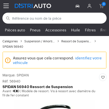
Retour aux catégories
Pièces auto
Pneus
Accessoires
Huile
Filtres
Frei
Catégories
Suspension / Amortisse...
Ressort de Suspension
SPIDAN 56940
Assurez-vous que cela correspond:
identifiez votre
véhicule
Marque: SPIDAN
Réf. 56940
SPIDAN
56940 Ressort de Suspension
Avant
Modèle de ressort: Vis à ressort avec diamètre du
|
fil de fer constant