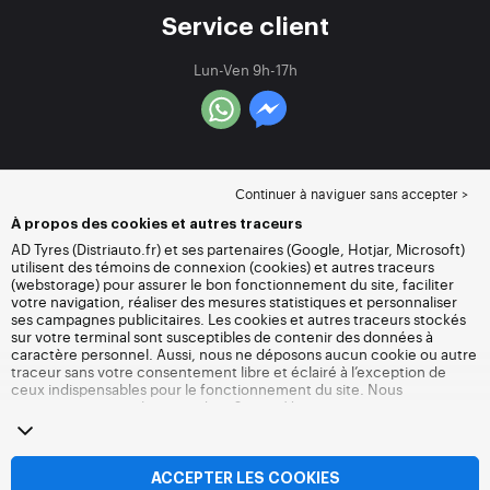
Service client
Lun-Ven 9h-17h
Continuer à naviguer sans accepter >
À propos des cookies et autres traceurs
AD Tyres (Distriauto.fr) et ses partenaires (Google, Hotjar, Microsoft)
utilisent des témoins de connexion (cookies) et autres traceurs
(webstorage) pour assurer le bon fonctionnement du site, faciliter
votre navigation, réaliser des mesures statistiques et personnaliser
ses campagnes publicitaires. Les cookies et autres traceurs stockés
sur votre terminal sont susceptibles de contenir des données à
caractère personnel. Aussi, nous ne déposons aucun cookie ou autre
traceur sans votre consentement libre et éclairé à l’exception de
ceux indispensables pour le fonctionnement du site. Nous
conservons votre choix pendant 6 mois. Vous pouvez retirer votre
consentement à tout moment en vous rendant sur la
page cookies et
autres traceurs
. Vous pouvez choisir de continuer à naviguer sans
accepter le dépôt de cookies ou autres traceurs. Le refus ne fait pas
obstacle à l’accès aux services Distriauto.fr. Pour plus d’informations,
ACCEPTER LES COOKIES