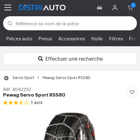
Retour aux catégories
Pièces auto
Pneus
Accessoires
Huile
Filtres
Frei
Effectuer une recherche
Servo Sport
Pewag Servo Sport RSS80
Réf. 4042252
Pewag Servo Sport RSS80
1 avis