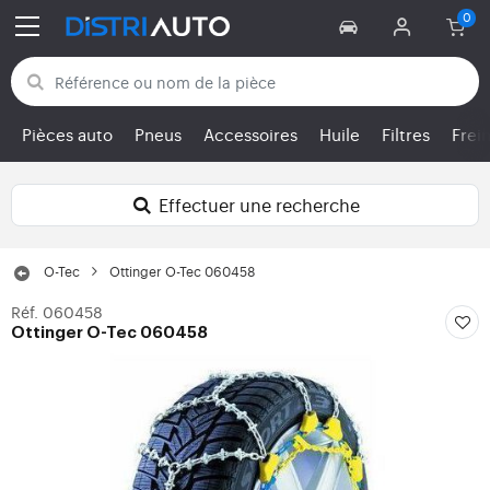
Retour aux catégories
Pièces auto
Pneus
Accessoires
Huile
Filtres
Frei
Effectuer une recherche
O-Tec
Ottinger O-Tec 060458
Réf. 060458
Ottinger O-Tec 060458