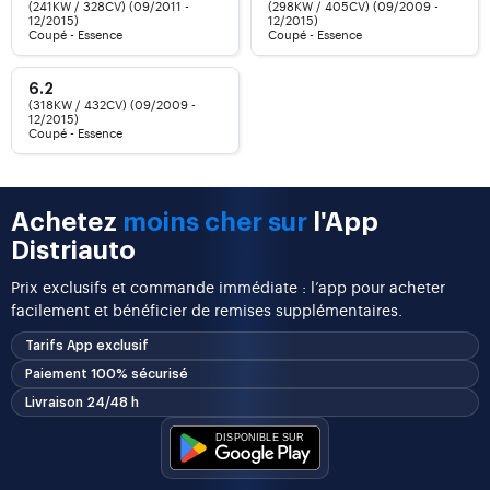
(241KW / 328CV) (09/2011 -
(298KW / 405CV) (09/2009 -
12/2015)
12/2015)
Coupé - Essence
Coupé - Essence
6.2
(318KW / 432CV) (09/2009 -
12/2015)
Coupé - Essence
Achetez
moins cher sur
l'App
Distriauto
Prix exclusifs et commande immédiate : l’app pour acheter
facilement et bénéficier de remises supplémentaires.
Tarifs App exclusif
Paiement 100% sécurisé
Livraison 24/48 h