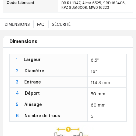
DR R1-1947, Alcar 6525, SRD 163406,
Code fabricant
KPZ SU516008, MWD 16223
DIMENSIONS
FAQ
SÉCURITÉ
Dimensions
6.5"
1
Largeur
16"
2
Diamètre
114.3 mm
3
Entraxe
50 mm
4
Déport
60 mm
5
Alésage
5
6
Nombre de trous