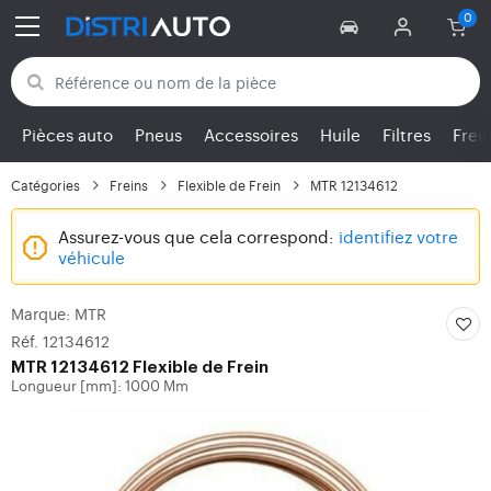
Retour aux catégories
Pièces auto
Pneus
Accessoires
Huile
Filtres
Frei
Catégories
Freins
Flexible de Frein
MTR 12134612
Assurez-vous que cela correspond:
identifiez votre
véhicule
Marque: MTR
Réf. 12134612
MTR
12134612 Flexible de Frein
Longueur [mm]: 1000 Mm