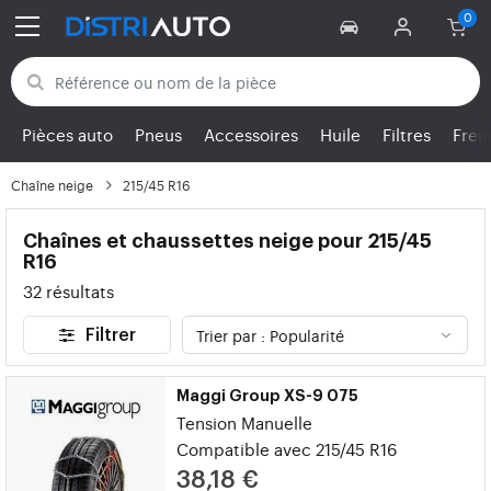
Retour aux catégories
Pièces auto
Pneus
Accessoires
Huile
Filtres
Frei
Chaîne neige
215/45 R16
Chaînes et chaussettes neige pour 215/45
R16
32 résultats
Filtrer
Maggi Group XS-9 075
Tension Manuelle
Compatible avec 215/45 R16
38,18 €