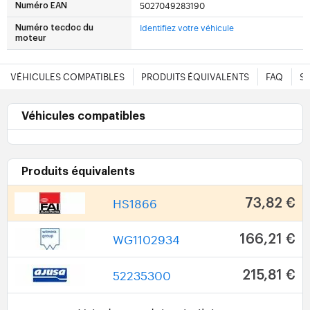
5027049283190
Numéro EAN
Identifiez votre véhicule
Numéro tecdoc du
moteur
VÉHICULES COMPATIBLES
PRODUITS ÉQUIVALENTS
FAQ
S
Véhicules compatibles
Produits équivalents
HS1866
73,82 €
WG1102934
166,21 €
52235300
215,81 €