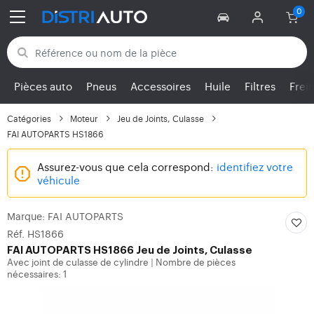
Retour aux catégories
Pièces auto
Pneus
Accessoires
Huile
Filtres
Frei
Catégories
Moteur
Jeu de Joints, Culasse
FAI AUTOPARTS HS1866
Assurez-vous que cela correspond:
identifiez votre
véhicule
Marque: FAI AUTOPARTS
Réf. HS1866
FAI AUTOPARTS
HS1866 Jeu de Joints, Culasse
Avec joint de culasse de cylindre
Nombre de pièces
|
nécessaires: 1