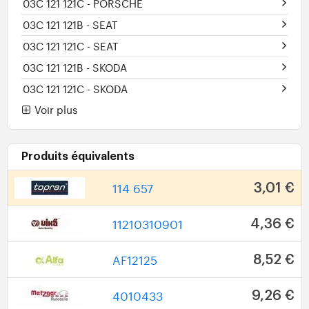
03C 121 121C
- PORSCHE
03C 121 121B
- SEAT
03C 121 121C
- SEAT
03C 121 121B
- SKODA
03C 121 121C
- SKODA
Voir plus
Produits équivalents
114 657
3,01 €
11210310901
4,36 €
AF12125
8,52 €
4010433
9,26 €