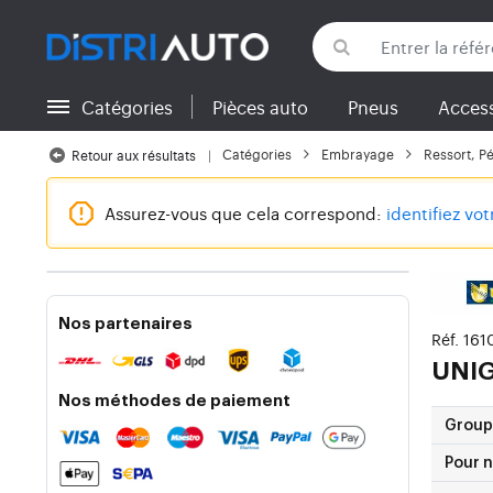
Catégories
Pièces auto
Pneus
Access
Retour aux catégories
Catégories
Embrayage
Ressort, P
Retour aux résultats
Assurez-vous que cela correspond:
identifiez vo
Nos partenaires
Réf. 161
UNI
Nos méthodes de paiement
Group
Pour 