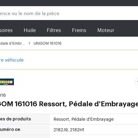
oires
Huile
Filtres
Freins
Moteur
édale d'Embr...
UNIGOM 161016
tre véhicule
016
GOM
161016 Ressort, Pédale d'Embrayag
Ressort, Pédale d'Embrayage
es de produits
2182J9, 2182H1
numéro oe