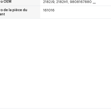
2182J9, 2182H1, 9808167880
...
ro OEM
161016
 de la pièce du
ant