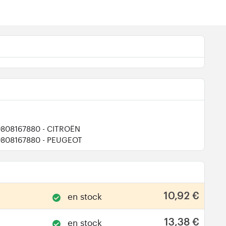
9808167880
- CITROËN
9808167880
- PEUGEOT
en stock
10,92 €
en stock
13,38 €