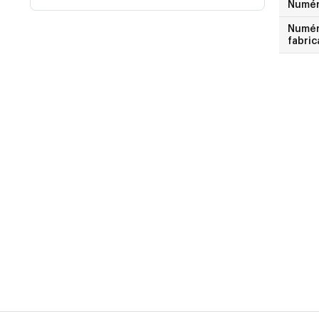
Numé
Numéro
fabric