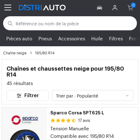
Retour aux catégories
Pièces auto
Pneus
Accessoires
Huile
Filtres
Frei
Chaîne neige
195/80 R14
Chaînes et chaussettes neige pour 195/80
R14
45 résultats
Filtrer
Sparco Corsa SPT625 L
17 avis
Tension Manuelle
Compatible avec 195/80 R14