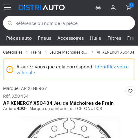
Retour aux catégories
Pièces auto
Pneus
Accessoires
Huile
Filtres
Frei
Catégories
Freins
Jeu de Mâchoires de Frein
AP XENERGY X50434
Assurez-vous que cela correspond:
identifiez votre
véhicule
Marque: AP XENERGY
Réf. X50434
AP XENERGY
X50434 Jeu de Mâchoires de Frein
Arrière
Marque de conformité: ECE-ONU 90R
|