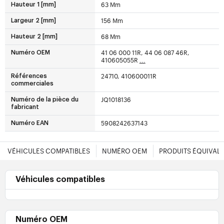
63 Mm
Hauteur 1 [mm]
156 Mm
Largeur 2 [mm]
68 Mm
Hauteur 2 [mm]
41 06 000 11R, 44 06 087 46R,
Numéro OEM
410605055R
...
24710, 410600011R
Références
commerciales
JQ1018136
Numéro de la pièce du
fabricant
5908242637143
Numéro EAN
VÉHICULES COMPATIBLES
NUMÉRO OEM
PRODUITS ÉQUIVAL
Véhicules compatibles
Numéro OEM