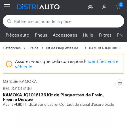
Retour aux catégories
Pièces auto
Pneus
Accessoires
Huile
Filtres
Frei
Catégories
Freins
Kit de Plaquettes de F...
KAMOKA JQ1018136
Assurez-vous que cela correspond:
identifiez votre
véhicule
Marque: KAMOKA
Réf. JQ1018136
KAMOKA
JQ1018136 Kit de Plaquettes de Frein,
Frein à Disque
Avant
Indicateur d'usure: Contact de signal d'usure exclu
|