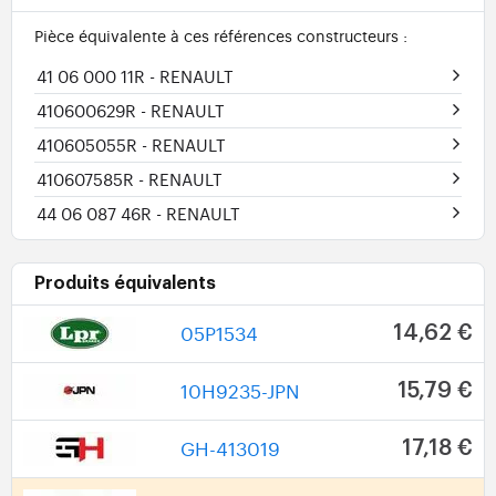
Pièce équivalente à ces références constructeurs :
41 06 000 11R
- RENAULT
410600629R
- RENAULT
410605055R
- RENAULT
410607585R
- RENAULT
44 06 087 46R
- RENAULT
Produits équivalents
05P1534
14,62 €
10H9235-JPN
15,79 €
GH-413019
17,18 €