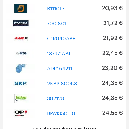
B111013
20,93 €
700 801
21,72 €
C1R040ABE
21,92 €
137971AAL
22,45 €
ADR164211
23,20 €
VKBP 80063
24,35 €
302128
24,35 €
BPA1350.00
24,55 €
Voir des produits similaires