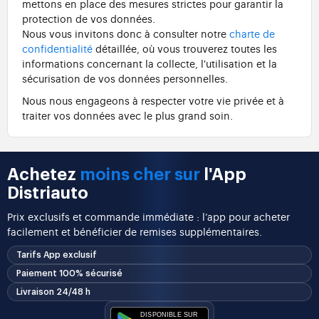
mettons en place des mesures strictes pour garantir la
protection de vos données.
Nous vous invitons donc à consulter notre
charte de
confidentialité
détaillée, où vous trouverez toutes les
informations concernant la collecte, l'utilisation et la
sécurisation de vos données personnelles.
Nous nous engageons à respecter votre vie privée et à
traiter vos données avec le plus grand soin.
Achetez
moins cher sur
l'App
Distriauto
Prix exclusifs et commande immédiate : l’app pour acheter
facilement et bénéficier de remises supplémentaires.
Tarifs App exclusif
Paiement 100% sécurisé
Livraison 24/48 h