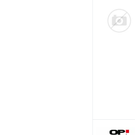
Febi Bilstein
Ferodo
FTE
GH
HART
Hella
Hella Pagid
Herth+Buss Jakoparts
Icer
Japanparts
JP Group
JPN
Jurid
Kamoka