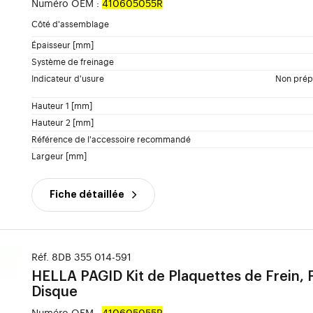
Numéro OEM :
410605055R
Côté d'assemblage
Épaisseur [mm]
Système de freinage
Indicateur d'usure
Non prépa
Hauteur 1 [mm]
Hauteur 2 [mm]
Référence de l'accessoire recommandé
Largeur [mm]
Fiche détaillée
Réf. 8DB 355 014-591
HELLA PAGID
Kit de Plaquettes de Frein, 
Disque
Numéro OEM :
410605055R