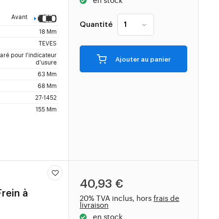
Avant
Quantité
18 Mm
TEVES
ré pour l'indicateur
Ajouter au panier
d'usure
63 Mm
68 Mm
27-1452
155 Mm
40,93 €
Frein à
20% TVA inclus, hors
frais de
livraison
en stock