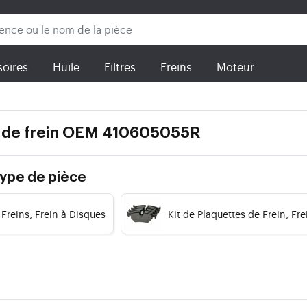
oires
Huile
Filtres
Freins
Moteur
 de frein OEM 410605055R
type de pièce
 Freins, Frein à Disques
Kit de Plaquettes de Frein, Fr