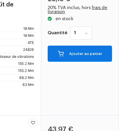
t de
20% TVA inclus, hors
frais de
livraison
en stock
18 Mm
Quantité
18 Mm
ATE
24826
Ajouter au panier
isseur de vibrations
155.2 Mm
155,2 Mm
68,2 Mm
63 Mm
43,97 €