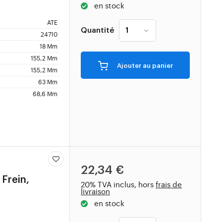
en stock
ATE
Quantité
24710
18 Mm
155,2 Mm
Ajouter au panier
155,2 Mm
63 Mm
68,6 Mm
22,34 €
 Frein,
20% TVA inclus, hors
frais de
livraison
en stock