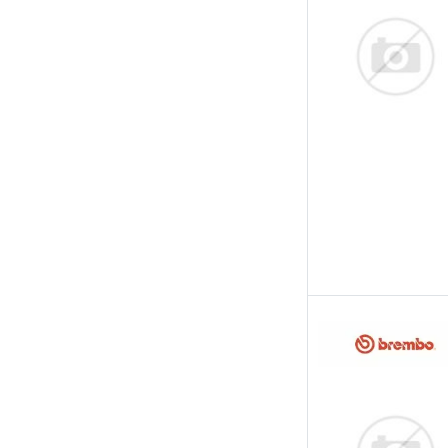
Triscan
TRW
Valeo
Woking
Zimmermann