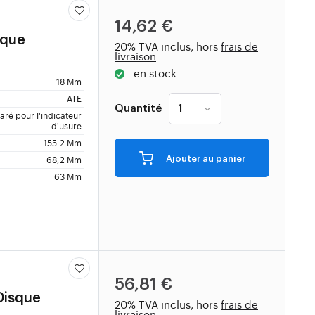
14,62 €
sque
20% TVA inclus, hors
frais de
livraison
en stock
18 Mm
ATE
Quantité
ré pour l'indicateur
d'usure
155.2 Mm
Ajouter au panier
68,2 Mm
63 Mm
56,81 €
 Disque
20% TVA inclus, hors
frais de
livraison