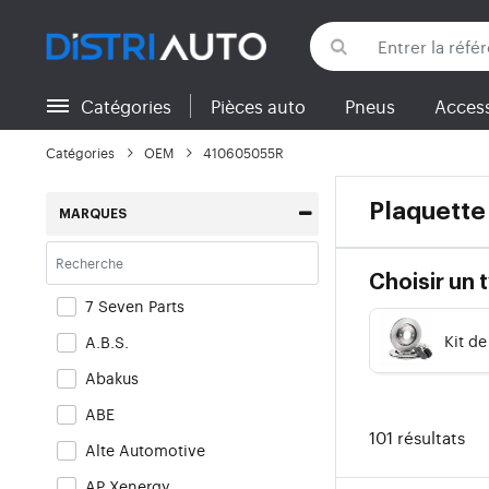
Catégories
Pièces auto
Pneus
Access
Retour aux catégories
Catégories
OEM
410605055R
Plaquette
MARQUES
Choisir un 
7 Seven Parts
Kit de
A.B.S.
Abakus
ABE
101 résultats
Alte Automotive
AP Xenergy