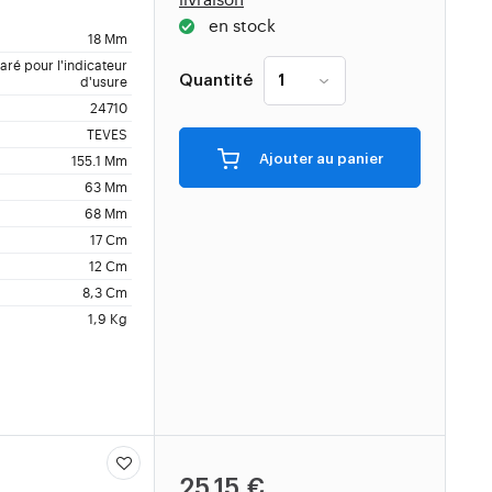
en stock
18 Mm
ré pour l'indicateur
Quantité
d'usure
24710
TEVES
Ajouter au panier
155.1 Mm
63 Mm
68 Mm
17 Cm
12 Cm
8,3 Cm
1,9 Kg
25,15 €