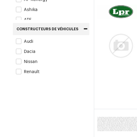
Ashika
ATE
BENDIX Braking
CONSTRUCTEURS DE VÉHICULES
Blue Print
Audi
Bosch
Dacia
Breck
Nissan
Brembo
Renault
Champion
Cifam
Delphi
Denckermann
Dr!ve+
Eurobrake