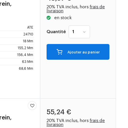
rein,
20% TVA inclus, hors
frais de
livraison
en stock
ATE
Quantité
24710
18 Mm
155,2 Mm
Ajouter au panier
156,4 Mm
63 Mm
68,6 Mm
55,24 €
rein,
20% TVA inclus, hors
frais de
livraison