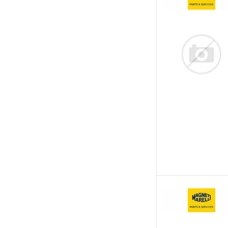
Quaro
Quinton Hazell
RAP Brakes
RED-Line
Remsa
Roadhouse
Rotinger
Samko
SKF
Stellox
Swag
Textar
Tomex Brakes
Topran