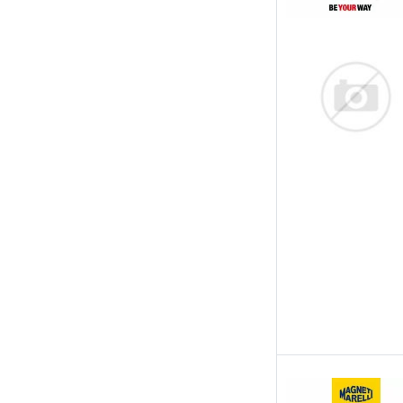
Kawe
LPR
Magneti Marelli
Mapco
Maxgear
Metelli
Meyle
Mintex
NK
NPS
Open Parts
Optimal
Pagid