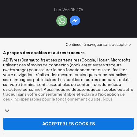
Lun-Ven 9h-17h
Continuer à naviguer sans accepter >
À propos des cookies et autres traceurs
AD Tyres (Distriauto.fr) et ses partenaires (Google, Hotjar, Microsoft)
utilisent des témoins de connexion (cookies) et autres traceurs
(webstorage) pour assurer le bon fonctionnement du site, faciliter
votre navigation, réaliser des mesures statistiques et personnaliser
ses campagnes publicitaires. Les cookies et autres traceurs stockés
sur votre terminal sont susceptibles de contenir des données à
caractère personnel. Aussi, nous ne déposons aucun cookie ou autre
traceur sans votre consentement libre et éclairé à l’exception de
ceux indispensables pour le fonctionnement du site. Nous
conservons votre choix pendant 6 mois. Vous pouvez retirer votre
consentement à tout moment en vous rendant sur la
page cookies et
autres traceurs
. Vous pouvez choisir de continuer à naviguer sans
accepter le dépôt de cookies ou autres traceurs. Le refus ne fait pas
obstacle à l’accès aux services Distriauto.fr. Pour plus d’informations,
ACCEPTER LES COOKIES
nous vous invitons à consulter
la page cookies et autres traceurs
.