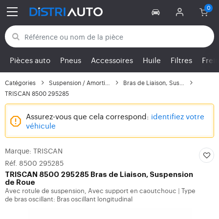
Retour aux catégories
Pièces auto
Pneus
Accessoires
Huile
Filtres
Frei
Catégories
Suspension / Amortisse...
Bras de Liaison, Suspe...
TRISCAN 8500 295285
Assurez-vous que cela correspond:
identifiez votre
véhicule
Marque: TRISCAN
Réf. 8500 295285
TRISCAN
8500 295285 Bras de Liaison, Suspension
de Roue
Avec rotule de suspension, Avec support en caoutchouc
Type
|
de bras oscillant: Bras oscillant longitudinal